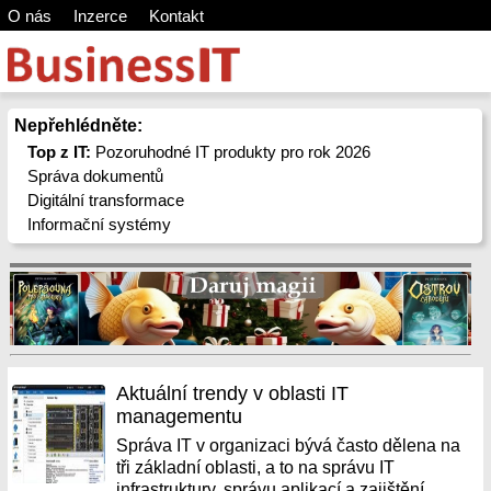
O nás
Inzerce
Kontakt
Nepřehlédněte:
Top z IT:
Pozoruhodné IT produkty pro rok 2026
Správa dokumentů
Digitální transformace
Informační systémy
Aktuální trendy v oblasti IT
managementu
Správa IT v organizaci bývá často dělena na
tři základní oblasti, a to na správu IT
infrastruktury, správu aplikací a zajištění