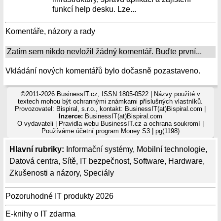
funkcí help desku. Lze...
Komentáře, názory a rady
Zatím sem nikdo nevložil žádný komentář. Buďte první...
Vkládání nových komentářů bylo dočasně pozastaveno.
©2011-2026 BusinessIT.cz, ISSN 1805-0522 | Názvy použité v
textech mohou být ochrannými známkami příslušných vlastníků.
Provozovatel: Bispiral, s.r.o., kontakt: BusinessIT(at)Bispiral.com |
Inzerce:
BusinessIT(at)Bispiral.com
O vydavateli
|
Pravidla webu BusinessIT.cz a ochrana soukromí
|
Používáme
účetní program Money S3
| pg(1198)
Hlavní rubriky:
Informační systémy
,
Mobilní technologie
,
Datová centra
,
Sítě
,
IT bezpečnost
,
Software
,
Hardware
,
Zkušenosti a názory
,
Speciály
Pozoruhodné IT produkty 2026
E-knihy o IT zdarma