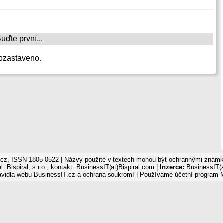
ďte první...
ozastaveno.
cz, ISSN 1805-0522 | Názvy použité v textech mohou být ochrannými známka
: Bispiral, s.r.o., kontakt: BusinessIT(at)Bispiral.com |
Inzerce:
BusinessIT(a
avidla webu BusinessIT.cz a ochrana soukromí
| Používáme
účetní program