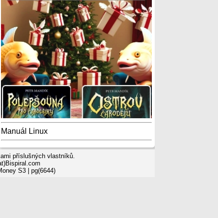
Manuál Linux
mi příslušných vlastníků.
t)Bispiral.com
 Money S3
| pg(6644)