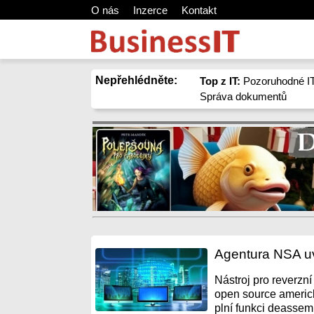
O nás
Inzerce
Kontakt
Nepřehlédněte:
Top z IT:
Pozoruhodné IT
Správa dokumentů
Agentura NSA uvo
Nástroj pro reverzn
open source americ
plní funkci deassemb