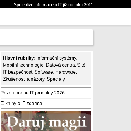
Spolehlivé informace o IT již od roku 2011
Hlavní rubriky:
Informační systémy
,
Mobilní technologie
,
Datová centra
,
Sítě
,
IT bezpečnost
,
Software
,
Hardware
,
Zkušenosti a názory
,
Speciály
Pozoruhodné IT produkty 2026
E-knihy o IT zdarma