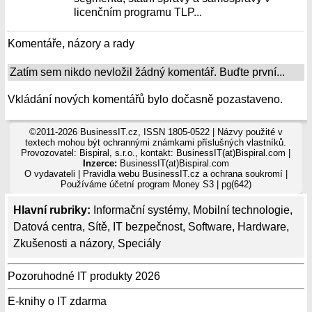
licenčním programu TLP...
Komentáře, názory a rady
Zatím sem nikdo nevložil žádný komentář. Buďte první...
Vkládání nových komentářů bylo dočasně pozastaveno.
©2011-2026 BusinessIT.cz, ISSN 1805-0522 | Názvy použité v
textech mohou být ochrannými známkami příslušných vlastníků.
Provozovatel: Bispiral, s.r.o., kontakt: BusinessIT(at)Bispiral.com |
Inzerce:
BusinessIT(at)Bispiral.com
O vydavateli
|
Pravidla webu BusinessIT.cz a ochrana soukromí
|
Používáme
účetní program Money S3
| pg(642)
Hlavní rubriky:
Informační systémy
,
Mobilní technologie
,
Datová centra
,
Sítě
,
IT bezpečnost
,
Software
,
Hardware
,
Zkušenosti a názory
,
Speciály
Pozoruhodné IT produkty 2026
E-knihy o IT zdarma