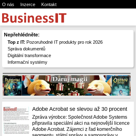
O nás
Inzerce
Kontakt
Nepřehlédněte:
Top z IT:
Pozoruhodné IT produkty pro rok 2026
Správa dokumentů
Digitální transformace
Informační systémy
Adobe Acrobat se slevou až 30 procent
Zpráva výrobce: Společnost Adobe Systems
připravila speciální akci na nejnovější licence
Adobe Acrobat. Zájemci z řad komerčního
segmentu, státní správy a samosprávy v