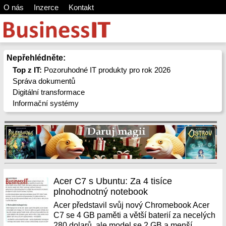
O nás
Inzerce
Kontakt
Nepřehlédněte:
Top z IT:
Pozoruhodné IT produkty pro rok 2026
Správa dokumentů
Digitální transformace
Informační systémy
Acer C7 s Ubuntu: Za 4 tisíce
plnohodnotný notebook
Acer představil svůj nový Chromebook Acer
C7 se 4 GB paměti a větší baterií za necelých
280 dolarů, ale model se 2 GB a menší