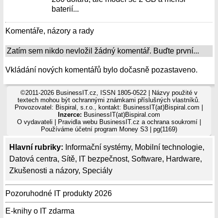
baterií...
Komentáře, názory a rady
Zatím sem nikdo nevložil žádný komentář. Buďte první...
Vkládání nových komentářů bylo dočasně pozastaveno.
©2011-2026 BusinessIT.cz, ISSN 1805-0522 | Názvy použité v
textech mohou být ochrannými známkami příslušných vlastníků.
Provozovatel: Bispiral, s.r.o., kontakt: BusinessIT(at)Bispiral.com |
Inzerce:
BusinessIT(at)Bispiral.com
O vydavateli
|
Pravidla webu BusinessIT.cz a ochrana soukromí
|
Používáme
účetní program Money S3
| pg(1169)
Hlavní rubriky:
Informační systémy
,
Mobilní technologie
,
Datová centra
,
Sítě
,
IT bezpečnost
,
Software
,
Hardware
,
Zkušenosti a názory
,
Speciály
Pozoruhodné IT produkty 2026
E-knihy o IT zdarma