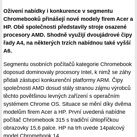
Oživení nabídky i konkurence v segmentu
Chromebooků přinášejí nové modely firem Acer a
HP. Obě společnosti představily stroje osazené
procesory AMD. Shodně využijí dvoujádrové čipy
řady A4, na některých trzích nabídnou také vyšší
A6.
Segmentu osobních počítačů kategorie Chromebook
doposud dominovaly procesory Intel, k nimž se záhy
přidali zástupci konkurenční platformy ARM. Čipy
společnosti AMD dosud stály stranou zájmu výrobců
těchto povětšinou levných zařízení s operačním
systémem Chrome OS. Situace se mění díky dvěma
modelům firem Acer a HP. První uvedená nabídne
počítač Chromebook 315 s tradiční úhlopříčkou
obrazovky 15,6 palce. HP na trh uvede 14palcový
model Chromebook 14.