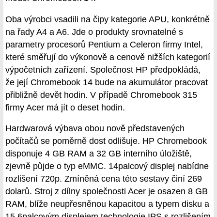
Oba výrobci vsadili na čipy kategorie APU, konkrétně
na řady A4 a A6. Jde o produkty srovnatelné s
parametry procesorů Pentium a Celeron firmy Intel,
které směřují do výkonově a cenově nižších kategorií
výpočetních zařízení. Společnost HP předpokládá,
že její Chromebook 14 bude na akumulátor pracovat
přibližně devět hodin. V případě Chromebook 315
firmy Acer má jít o deset hodin.
Hardwarová výbava obou nově představených
počítačů se poměrně dost odlišuje. HP Chromebook
disponuje 4 GB RAM a 32 GB interního úložiště,
zjevně půjde o typ eMMC. 14palcový displej nabídne
rozlišení 720p. Zmíněná cena této sestavy činí 269
dolarů. Stroj z dílny společnosti Acer je osazen 8 GB
RAM, blíže neupřesněnou kapacitou a typem disku a
15,6palcovým displejem technologie IPS s rozlišením