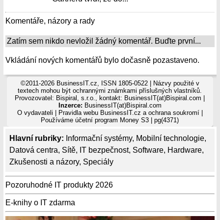
Komentáře, názory a rady
Zatím sem nikdo nevložil žádný komentář. Buďte první...
Vkládání nových komentářů bylo dočasně pozastaveno.
©2011-2026 BusinessIT.cz, ISSN 1805-0522 | Názvy použité v
textech mohou být ochrannými známkami příslušných vlastníků.
Provozovatel: Bispiral, s.r.o., kontakt: BusinessIT(at)Bispiral.com |
Inzerce:
BusinessIT(at)Bispiral.com
O vydavateli
|
Pravidla webu BusinessIT.cz a ochrana soukromí
|
Používáme
účetní program Money S3
| pg(4371)
Hlavní rubriky:
Informační systémy
,
Mobilní technologie
,
Datová centra
,
Sítě
,
IT bezpečnost
,
Software
,
Hardware
,
Zkušenosti a názory
,
Speciály
Pozoruhodné IT produkty 2026
E-knihy o IT zdarma