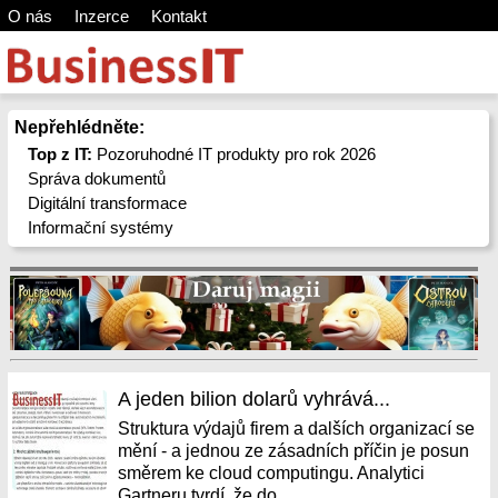
O nás
Inzerce
Kontakt
Nepřehlédněte:
Top z IT:
Pozoruhodné IT produkty pro rok 2026
Správa dokumentů
Digitální transformace
Informační systémy
A jeden bilion dolarů vyhrává...
Struktura výdajů firem a dalších organizací se
mění - a jednou ze zásadních příčin je posun
směrem ke cloud computingu. Analytici
Gartneru tvrdí, že do...