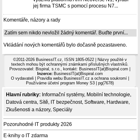
jej firma TSMC s pomocí procesu N7...
Komentáře, názory a rady
Zatím sem nikdo nevložil žádný komentář. Buďte první...
Vkládání nových komentářů bylo dočasně pozastaveno.
©2011-2026 BusinessIT.cz, ISSN 1805-0522 | Názvy použité v
textech mohou být ochrannými známkami příslušných vlastníků.
Provozovatel: Bispiral, s.r.o., kontakt: BusinessIT(at)Bispiral.com |
Inzerce:
BusinessIT(at)Bispiral.com
O vydavateli
|
Pravidla webu BusinessIT.cz a ochrana soukromí
|
Používáme
účetní program Money S3
| pg(7678)
Hlavní rubriky:
Informační systémy
,
Mobilní technologie
,
Datová centra
,
Sítě
,
IT bezpečnost
,
Software
,
Hardware
,
Zkušenosti a názory
,
Speciály
Pozoruhodné IT produkty 2026
E-knihy o IT zdarma