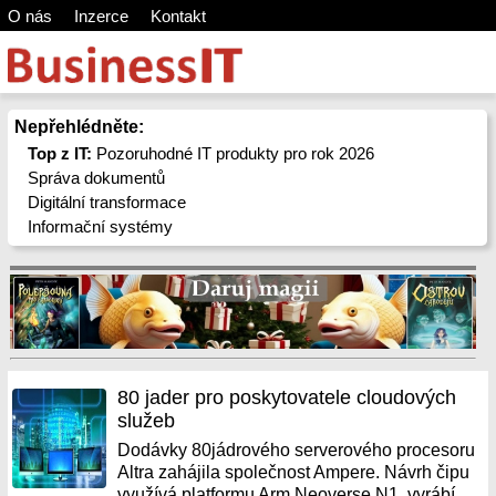
O nás
Inzerce
Kontakt
Nepřehlédněte:
Top z IT:
Pozoruhodné IT produkty pro rok 2026
Správa dokumentů
Digitální transformace
Informační systémy
80 jader pro poskytovatele cloudových
služeb
Dodávky 80jádrového serverového procesoru
Altra zahájila společnost Ampere. Návrh čipu
využívá platformu Arm Neoverse N1, vyrábí