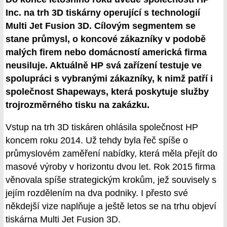
Inc. na trh 3D tiskárny operující s technologií
Multi Jet Fusion 3D. Cílovým segmentem se
stane průmysl, o koncové zákazníky v podobě
malých firem nebo domácností americká firma
neusiluje. Aktuálně HP svá zařízení testuje ve
spolupráci s vybranými zákazníky, k nimž patří i
společnost Shapeways, která poskytuje služby
trojrozměrného tisku na zakázku.
Vstup na trh 3D tiskáren ohlásila společnost HP
koncem roku 2014. Už tehdy byla řeč spíše o
průmyslovém zaměření nabídky, která měla přejít do
masové výroby v horizontu dvou let. Rok 2015 firma
věnovala spíše strategickým krokům, jež souvisely s
jejím rozdělením na dva podniky. I přesto své
někdejší vize naplňuje a ještě letos se na trhu objeví
tiskárna Multi Jet Fusion 3D.