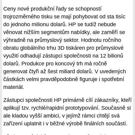
Ceny nové produkční řady se schopností
trojrozměrného tisku se mají pohybovat od sta tisíc
do jednoho milionu dolarů. HP se tudíž nebude
věnovat nižším segmentům nabídky, ale zaměří se
výhradně na průmyslový sektor. Hodnotu ročního
obratu globálního trhu 3D tiskáren pro průmyslové
využití odhadují zástupci společnosti na 12 bilionů
dolarů. Produkce pro koncový trh má ročně
generovat čtyři až šest miliard dolarů. V uvedených
částkách velmi pravděpodobně figuruje i spotřební
materiál.
Zástupci společnosti HP primárně cílí zákazníky, kteří
aplikují tzv. rychlé/rapidní prototypování. Současně si
ale kladou vyšší ambici, v jejímž rámci chtějí svá
zařízení uplatnit i v běžné výrobě finálních součástí.