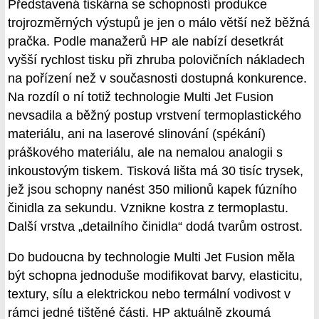
Představená tiskárna se schopností produkce
trojrozměrných výstupů je jen o málo větší než běžná
pračka. Podle manažerů HP ale nabízí desetkrát
vyšší rychlost tisku při zhruba polovičních nákladech
na pořízení než v současnosti dostupná konkurence.
Na rozdíl o ní totiž technologie Multi Jet Fusion
nevsadila a běžný postup vrstvení termoplastického
materiálu, ani na laserové slinování (spékání)
práškového materiálu, ale na nemalou analogii s
inkoustovým tiskem. Tisková lišta má 30 tisíc trysek,
jež jsou schopny nanést 350 milionů kapek fúzního
činidla za sekundu. Vznikne kostra z termoplastu.
Další vrstva „detailního činidla“ dodá tvarům ostrost.
Do budoucna by technologie Multi Jet Fusion měla
být schopna jednoduše modifikovat barvy, elasticitu,
textury, sílu a elektrickou nebo termální vodivost v
rámci jedné tištěné části. HP aktuálně zkoumá