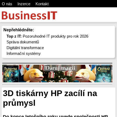
O nás
Inzerce
Kontakt
Nepřehlédněte:
Top z IT:
Pozoruhodné IT produkty pro rok 2026
Správa dokumentů
Digitální transformace
Informační systémy
3D tiskárny HP zacílí na
průmysl
Do konce letošního roku uvede společnosti HP