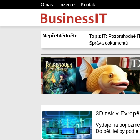
O nás
Inzerce
Kontakt
Nepřehlédněte:
Top z IT:
Pozoruhodné IT
Správa dokumentů
3D tisk v Evropě
Výdaje na trojrozměr
Do pěti let by podle 