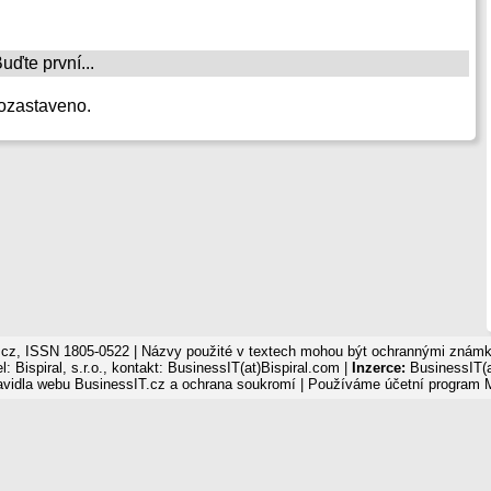
ďte první...
ozastaveno.
cz, ISSN 1805-0522 | Názvy použité v textech mohou být ochrannými známka
: Bispiral, s.r.o., kontakt: BusinessIT(at)Bispiral.com |
Inzerce:
BusinessIT(a
avidla webu BusinessIT.cz a ochrana soukromí
| Používáme
účetní program