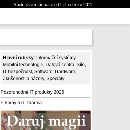
Spolehlivé informace o IT již od roku 2011
Hlavní rubriky:
Informační systémy
,
Mobilní technologie
,
Datová centra
,
Sítě
,
IT bezpečnost
,
Software
,
Hardware
,
Zkušenosti a názory
,
Speciály
Pozoruhodné IT produkty 2026
E-knihy o IT zdarma