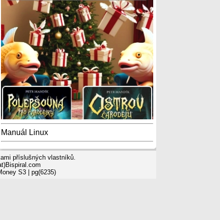
Manuál Linux
mi příslušných vlastníků.
t)Bispiral.com
 Money S3
| pg(6235)