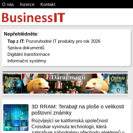
O nás
Inzerce
Kontakt
Nepřehlédněte:
Top z IT:
Pozoruhodné IT produkty pro rok 2026
Správa dokumentů
Digitální transformace
Informační systémy
3D RRAM: Terabajt na ploše o velikosti
poštovní známky
Rozvíjející se kalifornská společnost
Crossbar vyvinula technologii, která
zabraňuje náhodnému přechodu elektronů v