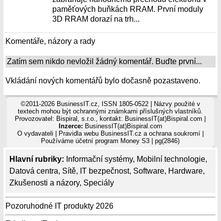
paměťových buňkách RRAM. První moduly
3D RRAM dorazí na trh...
Komentáře, názory a rady
Zatím sem nikdo nevložil žádný komentář. Buďte první...
Vkládání nových komentářů bylo dočasně pozastaveno.
©2011-2026 BusinessIT.cz, ISSN 1805-0522 | Názvy použité v
textech mohou být ochrannými známkami příslušných vlastníků.
Provozovatel: Bispiral, s.r.o., kontakt: BusinessIT(at)Bispiral.com |
Inzerce:
BusinessIT(at)Bispiral.com
O vydavateli
|
Pravidla webu BusinessIT.cz a ochrana soukromí
|
Používáme
účetní program Money S3
| pg(2846)
Hlavní rubriky:
Informační systémy
,
Mobilní technologie
,
Datová centra
,
Sítě
,
IT bezpečnost
,
Software
,
Hardware
,
Zkušenosti a názory
,
Speciály
Pozoruhodné IT produkty 2026