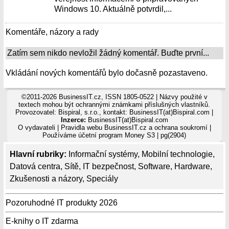
Windows 10. Aktuálně potvrdil,...
Komentáře, názory a rady
Zatím sem nikdo nevložil žádný komentář. Buďte první...
Vkládání nových komentářů bylo dočasně pozastaveno.
©2011-2026 BusinessIT.cz, ISSN 1805-0522 | Názvy použité v
textech mohou být ochrannými známkami příslušných vlastníků.
Provozovatel: Bispiral, s.r.o., kontakt: BusinessIT(at)Bispiral.com |
Inzerce:
BusinessIT(at)Bispiral.com
O vydavateli
|
Pravidla webu BusinessIT.cz a ochrana soukromí
|
Používáme
účetní program Money S3
| pg(2904)
Hlavní rubriky:
Informační systémy
,
Mobilní technologie
,
Datová centra
,
Sítě
,
IT bezpečnost
,
Software
,
Hardware
,
Zkušenosti a názory
,
Speciály
Pozoruhodné IT produkty 2026
E-knihy o IT zdarma