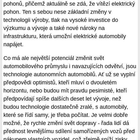
pohonů, přičemž aktuálně se zdá, že vítězí elektrický
pohon. Ten s sebou nese základní změny v
technologii výroby, tlak na vysoké investice do
výzkumu a vývoje a také nové nároky na
infrastrukturu, která umožní elektrické automobily
napájet.
Co má ale největší potenciál změnit svět
automobilového průmyslu i navazujících odvětví, jsou
technologie autonomních automobilů. Ať už se vyplní
předpovědi optimistů, kteří mluví o dvouletém
horizontu, nebo budou mít pravdu pesimisté, kteří
předpovídají spíše dalších deset let vývoje, než
budou technologie dostatečně zralé, s automobily,
které se řídí samy, je třeba počítat. Je velmi dobře
možné, že rychle změní svět dopravy - řada lidí dá
přednost levnějšímu sdílení samořízených vozů před
nákupem vlastních vozidel, což zřejmě sníží zisky