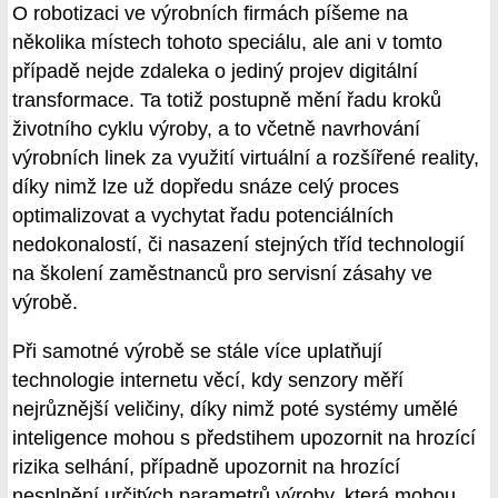
O robotizaci ve výrobních firmách píšeme na
několika místech tohoto speciálu, ale ani v tomto
případě nejde zdaleka o jediný projev digitální
transformace. Ta totiž postupně mění řadu kroků
životního cyklu výroby, a to včetně navrhování
výrobních linek za využití virtuální a rozšířené reality,
díky nimž lze už dopředu snáze celý proces
optimalizovat a vychytat řadu potenciálních
nedokonalostí, či nasazení stejných tříd technologií
na školení zaměstnanců pro servisní zásahy ve
výrobě.
Při samotné výrobě se stále více uplatňují
technologie internetu věcí, kdy senzory měří
nejrůznější veličiny, díky nimž poté systémy umělé
inteligence mohou s předstihem upozornit na hrozící
rizika selhání, případně upozornit na hrozící
nesplnění určitých parametrů výroby, která mohou