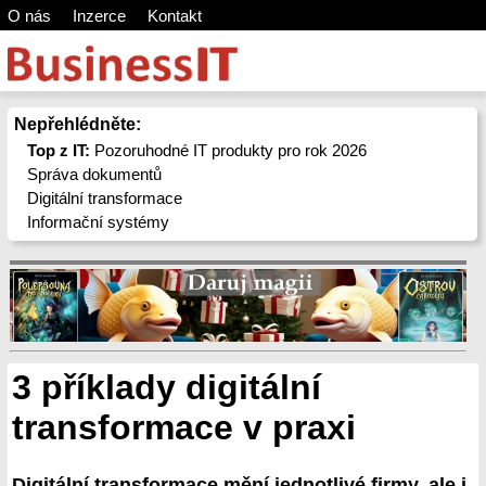
O nás
Inzerce
Kontakt
Nepřehlédněte:
Top z IT:
Pozoruhodné IT produkty pro rok 2026
Správa dokumentů
Digitální transformace
Informační systémy
3 příklady digitální
transformace v praxi
Digitální transformace mění jednotlivé firmy, ale i