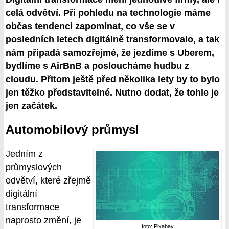
celá odvětví. Při pohledu na technologie máme
občas tendenci zapomínat, co vše se v
posledních letech digitálně transformovalo, a tak
nám připadá samozřejmé, že jezdíme s Uberem,
bydlíme s AirBnB a posloucháme hudbu z
cloudu. Přitom ještě před několika lety by to bylo
jen těžko představitelné. Nutno dodat, že tohle je
jen začátek.
Automobilový průmysl
Jedním z
průmyslových
odvětví, které zřejmě
digitální
transformace
naprosto změní, je
foto: Pixabay