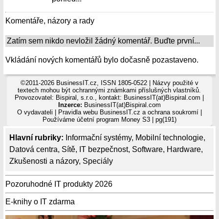
Komentáře, názory a rady
Zatím sem nikdo nevložil žádný komentář. Buďte první...
Vkládání nových komentářů bylo dočasně pozastaveno.
©2011-2026 BusinessIT.cz, ISSN 1805-0522 | Názvy použité v
textech mohou být ochrannými známkami příslušných vlastníků.
Provozovatel: Bispiral, s.r.o., kontakt: BusinessIT(at)Bispiral.com |
Inzerce:
BusinessIT(at)Bispiral.com
O vydavateli
|
Pravidla webu BusinessIT.cz a ochrana soukromí
|
Používáme
účetní program Money S3
| pg(191)
Hlavní rubriky:
Informační systémy
,
Mobilní technologie
,
Datová centra
,
Sítě
,
IT bezpečnost
,
Software
,
Hardware
,
Zkušenosti a názory
,
Speciály
Pozoruhodné IT produkty 2026
E-knihy o IT zdarma