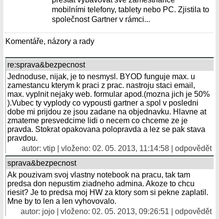
mobilními telefony, tablety nebo PC. Zjistila to
společnost Gartner v rámci...
Komentáře, názory a rady
re:sprava&bezpecnost
Jednoduse, nijak, je to nesmysl. BYOD funguje max. u
zamestancu kterym k praci z prac. nastroju staci email,
max. vyplnit nejaky web. formular apod.(mozna jich je 50%
).Vubec ty vyplody co vypousti gartner a spol v posledni
dobe mi prijdou ze jsou zadane na objednavku. Hlavne at
zmateme presvedcime lidi o necem co chceme ze je
pravda. Stokrat opakovana polopravda a lez se pak stava
pravdou.
autor: vtip | vloženo: 02. 05. 2013, 11:14:58 |
odpovědět
sprava&bezpecnost
Ak pouzivam svoj vlastny notebook na pracu, tak tam
predsa don nepustim ziadneho admina. Akoze to chcu
riesit? Je to predsa moj HW za ktory som si pekne zaplatil.
Mne by to len a len vyhovovalo.
autor:
jojo
| vloženo: 02. 05. 2013, 09:26:51 |
odpovědět