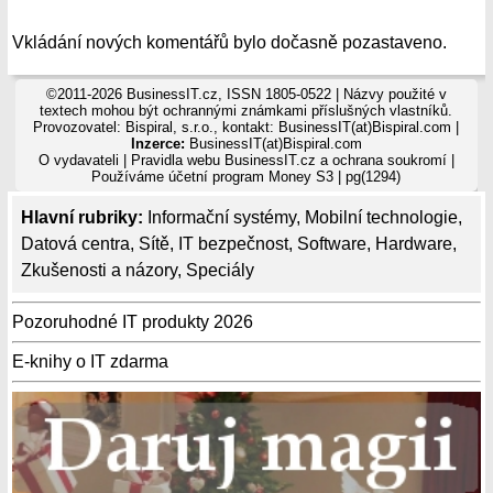
Vkládání nových komentářů bylo dočasně pozastaveno.
©2011-2026 BusinessIT.cz, ISSN 1805-0522 | Názvy použité v
textech mohou být ochrannými známkami příslušných vlastníků.
Provozovatel: Bispiral, s.r.o., kontakt: BusinessIT(at)Bispiral.com |
Inzerce:
BusinessIT(at)Bispiral.com
O vydavateli
|
Pravidla webu BusinessIT.cz a ochrana soukromí
|
Používáme
účetní program Money S3
| pg(1294)
Hlavní rubriky:
Informační systémy
,
Mobilní technologie
,
Datová centra
,
Sítě
,
IT bezpečnost
,
Software
,
Hardware
,
Zkušenosti a názory
,
Speciály
Pozoruhodné IT produkty 2026
E-knihy o IT zdarma