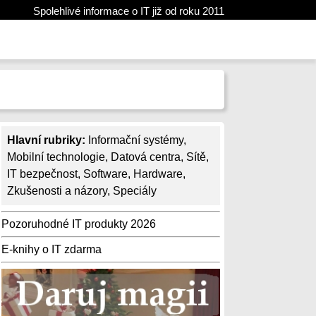
Spolehlivé informace o IT již od roku 2011
Hlavní rubriky:
Informační systémy
,
Mobilní technologie
,
Datová centra
,
Sítě
,
IT bezpečnost
,
Software
,
Hardware
,
Zkušenosti a názory
,
Speciály
Pozoruhodné IT produkty 2026
E-knihy o IT zdarma