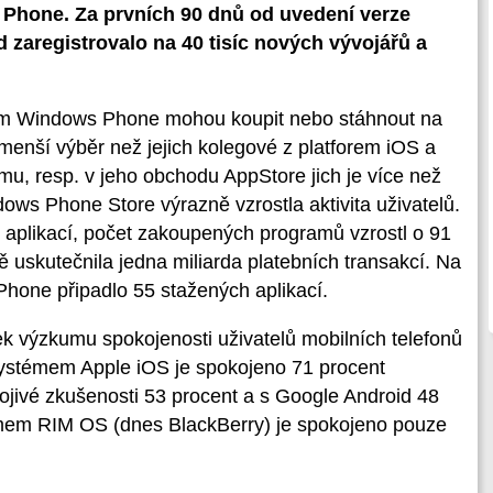
Phone. Za prvních 90 dnů od uvedení verze
 zaregistrovalo na 40 tisíc nových vývojářů a
émem Windows Phone mohou koupit nebo stáhnout na
ě menší výběr než jejich kolegové z platforem iOS a
, resp. v jeho obchodu AppStore jich je více než
ws Phone Store výrazně vzrostla aktivita uživatelů.
 aplikací, počet zakoupených programů vzrostl o 91
ě uskutečnila jedna miliarda platebních transakcí. Na
Phone připadlo 55 stažených aplikací.
dek výzkumu spokojenosti uživatelů mobilních telefonů
 systémem Apple iOS je spokojeno 71 procent
jivé zkušenosti 53 procent a s Google Android 48
émem RIM OS (dnes BlackBerry) je spokojeno pouze