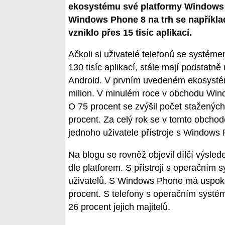
ekosystému své platformy Windows 
Windows Phone 8 na trh se například
vzniklo přes 15 tisíc aplikací.
Ačkoli si uživatelé telefonů se syst
130 tisíc aplikací, stále mají podstatn
Android. V prvním uvedeném ekosystému
milion. V minulém roce v obchodu Windo
O 75 procent se zvýšil počet stažených
procent. Za celý rok se v tomto obchod
jednoho uživatele přístroje s Windows 
Na blogu se rovněž objevil dílčí výsle
dle platforem. S přístroji s operačním
uživatelů. S Windows Phone má uspoko
procent. S telefony s operačním syst
26 procent jejich majitelů.