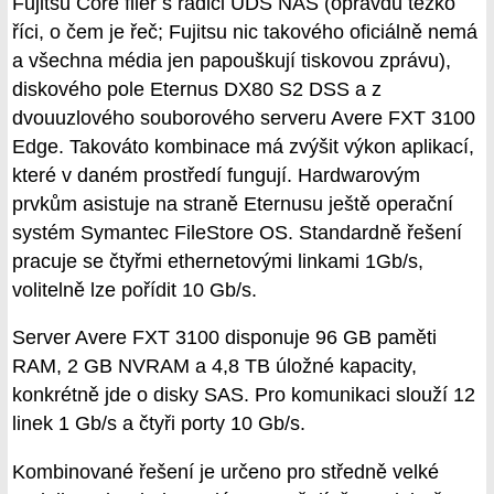
Fujitsu Core filer s řadiči UDS NAS (opravdu těžko
říci, o čem je řeč; Fujitsu nic takového oficiálně nemá
a všechna média jen papouškují tiskovou zprávu),
diskového pole Eternus DX80 S2 DSS a z
dvouuzlového souborového serveru Avere FXT 3100
Edge. Takováto kombinace má zvýšit výkon aplikací,
které v daném prostředí fungují. Hardwarovým
prvkům asistuje na straně Eternusu ještě operační
systém Symantec FileStore OS. Standardně řešení
pracuje se čtyřmi ethernetovými linkami 1Gb/s,
volitelně lze pořídit 10 Gb/s.
Server Avere FXT 3100 disponuje 96 GB paměti
RAM, 2 GB NVRAM a 4,8 TB úložné kapacity,
konkrétně jde o disky SAS. Pro komunikaci slouží 12
linek 1 Gb/s a čtyři porty 10 Gb/s.
Kombinované řešení je určeno pro středně velké