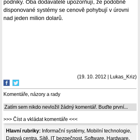
podniky. Oba dodavatelé upozorňují, že podobně
disponované systémy se cenově pohybují v úrovni
nad jeden milion dolarů.
(19. 10. 2012 | Lukas_Kriz)
Komentáře, názory a rady
Zatím sem nikdo nevložil žádný komentář. Buďte první...
>>> Číst a vkládat komentáře <<<
Hlavní rubriky:
Informační systémy
,
Mobilní technologie
,
Datová centra
,
Sítě
,
IT bezpečnost
,
Software
,
Hardware
,