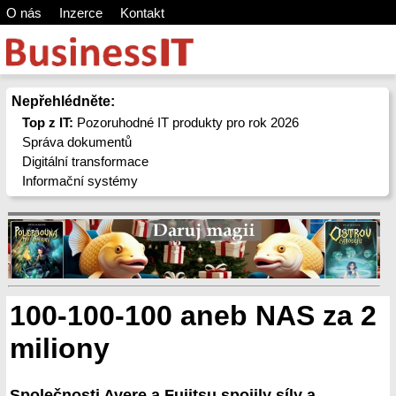
O nás
Inzerce
Kontakt
Nepřehlédněte:
Top z IT:
Pozoruhodné IT produkty pro rok 2026
Správa dokumentů
Digitální transformace
Informační systémy
100-100-100 aneb NAS za 2
miliony
Společnosti Avere a Fujitsu spojily síly a