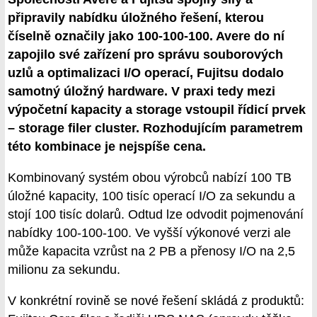
připravily nabídku úložného řešení, kterou
číselně označily jako 100-100-100. Avere do ní
zapojilo své zařízení pro správu souborových
uzlů a optimalizaci I/O operací, Fujitsu dodalo
samotný úložný hardware. V praxi tedy mezi
výpočetní kapacity a storage vstoupil řídicí prvek
– storage filer cluster. Rozhodujícím parametrem
této kombinace je nejspíše cena.
Kombinovaný systém obou výrobců nabízí 100 TB
úložné kapacity, 100 tisíc operací I/O za sekundu a
stojí 100 tisíc dolarů. Odtud lze odvodit pojmenování
nabídky 100-100-100. Ve vyšší výkonové verzi ale
může kapacita vzrůst na 2 PB a přenosy I/O na 2,5
milionu za sekundu.
V konkrétní rovině se nové řešení skládá z produktů: